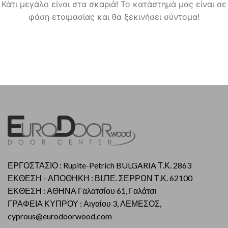
Κάτι μεγάλο είναι στα σκαριά! Το κατάστημά μας είναι σε
φάση ετοιμασίας και θα ξεκινήσει σύντομα!
ΕΡΓΟΣΤΑΣΙΟ : Rupite-Petrich BULGARIA Τ.Κ. 2863
ΕΚΘΕΣΗ - ΑΠΟΘΗΚΗ : ΒΙ.ΠΕ. ΣΕΡΡΩΝ Τ.Κ. 62100
ΕΚΘΕΣΗ : ΑΘΗΝΑ Γαλατσίου 61, Γαλάτσι
ΓΡΑΦΕΙΑ ΚΥΠΡΟΥ : Αιγαίου 3, ΛΕΜΕΣΟΣ,
cyprous@eurodoorwood.com