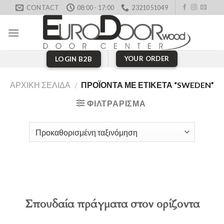
Skip
CONTACT
08:00 - 17:00
2321051049
to
content
YOUR ORDER
LOGIN B2B
ΑΡΧΙΚΉ ΣΕΛΊΔΑ
/
ΠΡΟΪΌΝΤΑ ΜΕ ΕΤΙΚΈΤΑ “SWEDEN”
ΦΙΛΤΡΆΡΙΣΜΑ
Σπουδαία πράγματα στον ορίζοντα