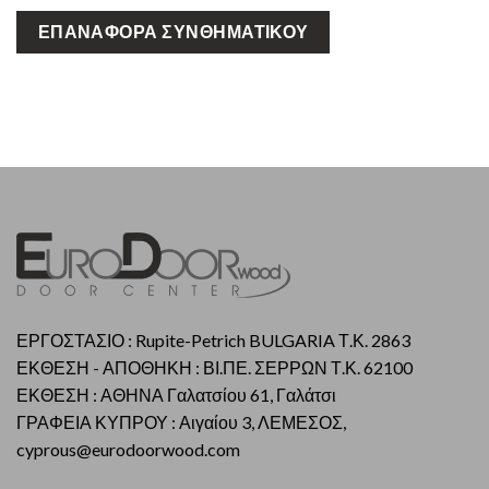
ΕΠΑΝΑΦΟΡΆ ΣΥΝΘΗΜΑΤΙΚΟΎ
ΕΡΓΟΣΤΑΣΙΟ : Rupite-Petrich BULGARIA Τ.Κ. 2863
ΕΚΘΕΣΗ - ΑΠΟΘΗΚΗ : ΒΙ.ΠΕ. ΣΕΡΡΩΝ Τ.Κ. 62100
ΕΚΘΕΣΗ : ΑΘΗΝΑ Γαλατσίου 61, Γαλάτσι
ΓΡΑΦΕΙΑ ΚΥΠΡΟΥ : Αιγαίου 3, ΛΕΜΕΣΟΣ,
cyprous@eurodoorwood.com