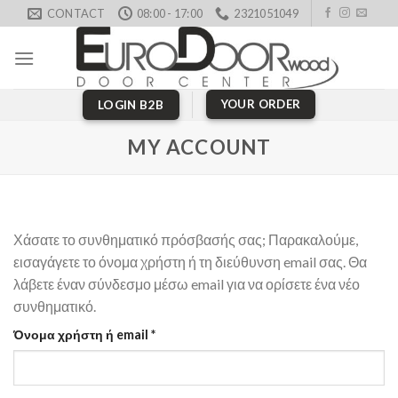
Skip
CONTACT
08:00 - 17:00
2321051049
to
content
YOUR ORDER
LOGIN B2B
MY ACCOUNT
Χάσατε το συνθηματικό πρόσβασής σας; Παρακαλούμε,
εισαγάγετε το όνομα χρήστη ή τη διεύθυνση email σας. Θα
λάβετε έναν σύνδεσμο μέσω email για να ορίσετε ένα νέο
συνθηματικό.
Απαιτείται
Όνομα χρήστη ή email
*