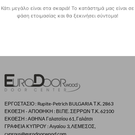
Κάτι μεγάλο είναι στα σκαριά! Το κατάστημά μας είναι σε
φάση ετοιμασίας και θα ξεκινήσει σύντομα!
ΕΡΓΟΣΤΑΣΙΟ : Rupite-Petrich BULGARIA Τ.Κ. 2863
ΕΚΘΕΣΗ - ΑΠΟΘΗΚΗ : ΒΙ.ΠΕ. ΣΕΡΡΩΝ Τ.Κ. 62100
ΕΚΘΕΣΗ : ΑΘΗΝΑ Γαλατσίου 61, Γαλάτσι
ΓΡΑΦΕΙΑ ΚΥΠΡΟΥ : Αιγαίου 3, ΛΕΜΕΣΟΣ,
cyprous@eurodoorwood.com