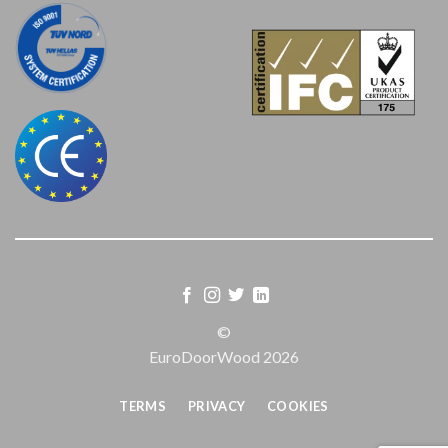
©
EuroDoorWood 2026
TERMS
PRIVACY
COOKIES