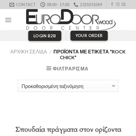
Skip
CONTACT
08:00 - 17:00
2321051049
to
content
YOUR ORDER
LOGIN B2B
ΑΡΧΙΚΉ ΣΕΛΊΔΑ
/
ΠΡΟΪΌΝΤΑ ΜΕ ΕΤΙΚΈΤΑ “ROCK
CHICK”
ΦΙΛΤΡΆΡΙΣΜΑ
Σπουδαία πράγματα στον ορίζοντα