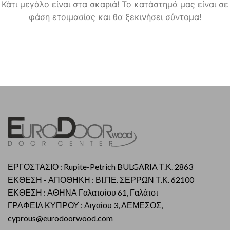
Κάτι μεγάλο είναι στα σκαριά! Το κατάστημά μας είναι σε
φάση ετοιμασίας και θα ξεκινήσει σύντομα!
ΕΡΓΟΣΤΑΣΙΟ : Rupite-Petrich BULGARIA Τ.Κ. 2863
ΕΚΘΕΣΗ - ΑΠΟΘΗΚΗ : ΒΙ.ΠΕ. ΣΕΡΡΩΝ Τ.Κ. 62100
ΕΚΘΕΣΗ : ΑΘΗΝΑ Γαλατσίου 61, Γαλάτσι
ΓΡΑΦΕΙΑ ΚΥΠΡΟΥ : Αιγαίου 3, ΛΕΜΕΣΟΣ,
cyprous@eurodoorwood.com