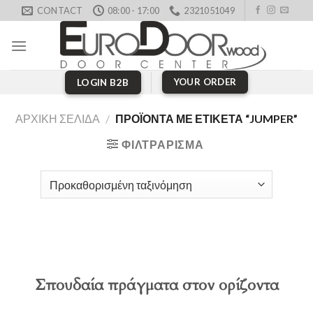
Skip
CONTACT
08:00 - 17:00
2321051049
to
content
YOUR ORDER
LOGIN B2B
ΑΡΧΙΚΉ ΣΕΛΊΔΑ
/
ΠΡΟΪΌΝΤΑ ΜΕ ΕΤΙΚΈΤΑ “JUMPER”
ΦΙΛΤΡΆΡΙΣΜΑ
Σπουδαία πράγματα στον ορίζοντα