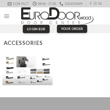
Skip
CONTACT
08:00 - 17:00
2321051049
to
content
YOUR ORDER
LOGIN B2B
ACCESSORIES
ACCESSORIES