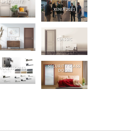
SPECIALITY
XENIA 2021
LINE
CLASSIC
SECURITY GLASS
ACCESSORIES
DOOR