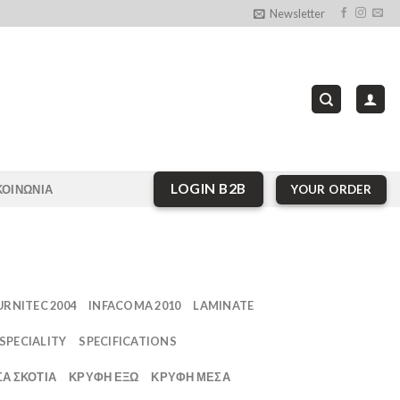
Newsletter
LOGIN B2B
YOUR ORDER
ΚΟΙΝΩΝΙΑ
URNITEC 2004
INFACOMA 2010
LAMINATE
SPECIALITY
SPECIFICATIONS
Α ΣΚΟΤΊΑ
ΚΡΥΦΗ ΕΞΩ
ΚΡΥΦΗ ΜΕΣΑ