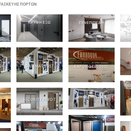
ΤΑΣΚΕΥΗΣ ΠΟΡΤΩΝ
S
Α
ΚΡΥΦΗ ΕΞΩ
ΣΥΝΕΠΙΠΕΔΗ
C
24
BATIMAT 2017
EXPOHOTEL 2015
ΟΙΚΟΔΟΜΗ 2025
SECURITY PIVOT
I
04