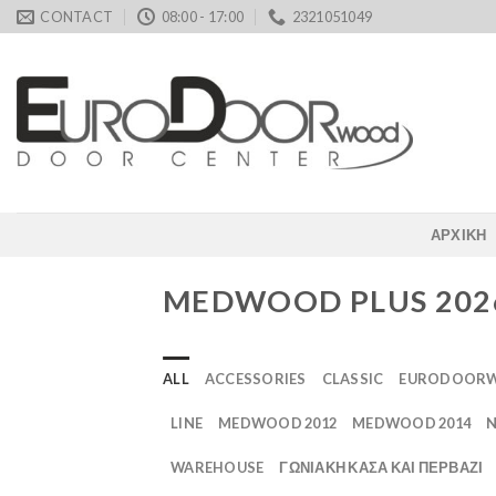
Skip
CONTACT
08:00 - 17:00
2321051049
to
content
ΑΡΧΙΚΗ
MEDWOOD PLUS 202
ALL
ACCESSORIES
CLASSIC
EURODOORW
LINE
MEDWOOD 2012
MEDWOOD 2014
N
WAREHOUSE
ΓΩΝΙΑΚΗ ΚΑΣΑ ΚΑΙ ΠΕΡΒΑΖΙ