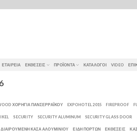
ΕΤΑΙΡΕΙΑ
ΕΚΘΕΣΕΙΣ
ΠΡΟΪΟΝΤΑ
ΚΑΤΑΛΟΓΟΙ
VIDEO
ΕΠΙ
6
OOD ΧΟΡΗΓΙΑ ΠΑΝΣΕΡΡΑΪΚΟΥ
EXPOHOTEL 2015
FIREPROOF
F
IKEL
SECURITY
SECURITY ALUMINUM
SECURITY GLASS DOOR
ΔΙΑΙΡΟΥΜΕΝΗ ΚΑΣΑ ΑΛΟΥΜΙΝΙΟΥ
ΕΙΔΗ ΠΟΡΤΩΝ
ΕΚΘΕΣΕΙΣ
ΚΆΣ