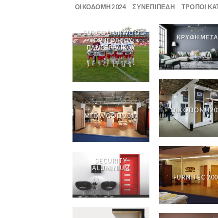
ΟΙΚΟΔΟΜΗ 2024
ΣΥΝΕΠΙΠΕΔΗ
ΤΡΟΠΟΙ ΚΑ
EURODOORWOOD
ΚΡΥΦΗ ΜΕΣ
ΧΟΡΗΓΟΣ ΤΟΥ
ΠΑΝΣΕΡΡΑΪΚΟΥ
OIKODOMH20
MEDWOOD 2012
SECURITY
ALUMINIUM
FURNITEC 20