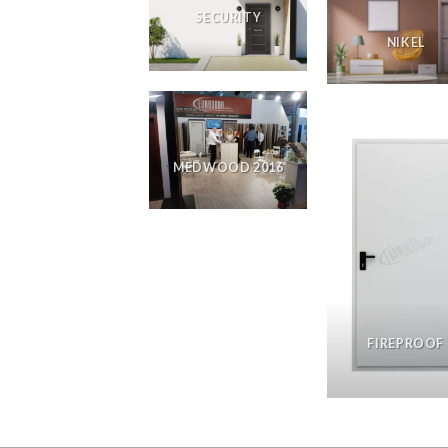
SECURITY
NIKEL
MEDWOOD 2016
FIREPROOF